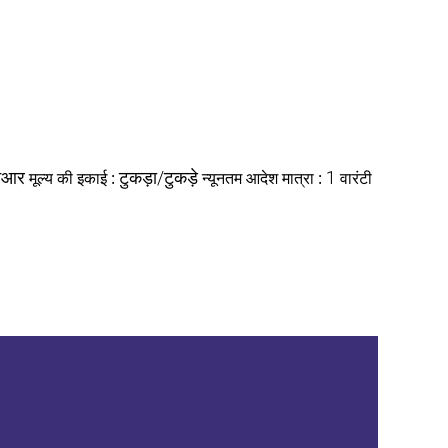
नआर
मूल्य की इकाई :
टुकड़ा/टुकड़े
न्यूनतम आदेश मात्रा :
1
वारंटी