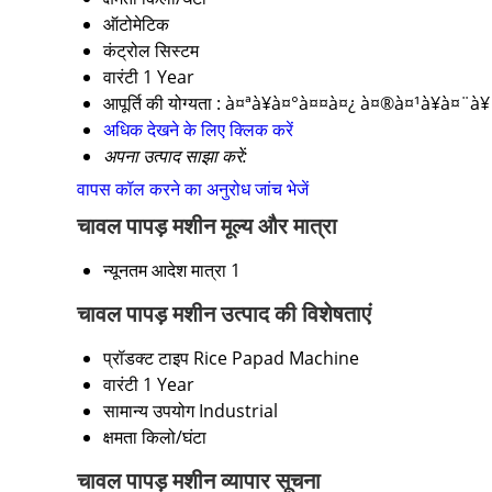
ऑटोमेटिक
कंट्रोल सिस्टम
वारंटी
1 Year
आपूर्ति की योग्यता :
à¤ªà¥à¤°à¤¤à¤¿ à¤®à¤¹à¥à¤¨à¥
अधिक देखने के लिए क्लिक करें
अपना उत्पाद साझा करें:
वापस कॉल करने का अनुरोध
जांच भेजें
चावल पापड़ मशीन मूल्य और मात्रा
न्यूनतम आदेश मात्रा
1
चावल पापड़ मशीन उत्पाद की विशेषताएं
प्रॉडक्ट टाइप
Rice Papad Machine
वारंटी
1 Year
सामान्य उपयोग
Industrial
क्षमता
किलो/घंटा
चावल पापड़ मशीन व्यापार सूचना