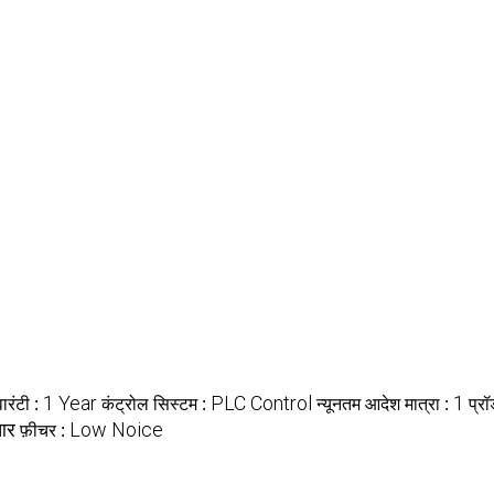
वारंटी :
1 Year
कंट्रोल सिस्टम :
PLC Control
न्यूनतम आदेश मात्रा :
1
प्र
आर
फ़ीचर :
Low Noice