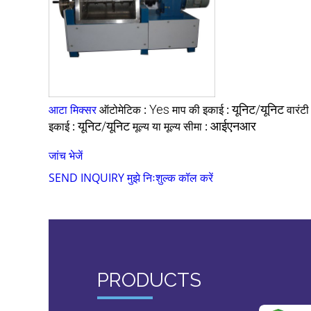
आटा मिक्सर
ऑटोमेटिक :
Yes
माप की इकाई :
यूनिट/यूनिट
वारंटी
इकाई :
यूनिट/यूनिट
मूल्य या मूल्य सीमा :
आईएनआर
जांच भेजें
SEND INQUIRY
मुझे निःशुल्क कॉल करें
PRODUCTS