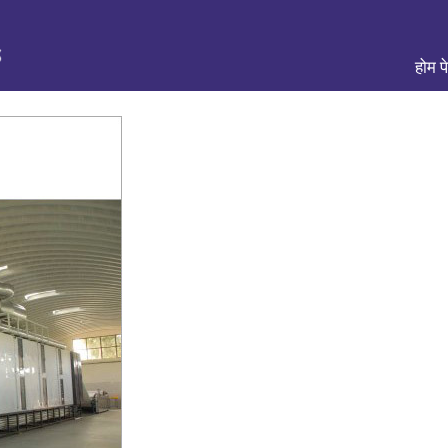
होम प