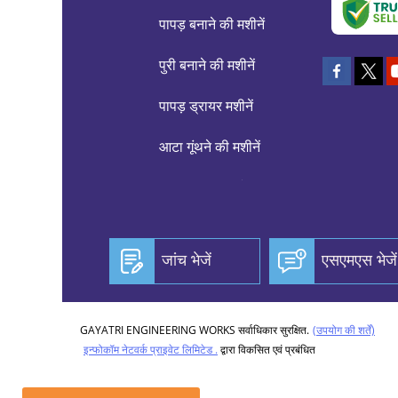
पापड़ बनाने की मशीनें
पुरी बनाने की मशीनें
पापड़ ड्रायर मशीनें
आटा गूंथने की मशीनें
एक्सट्रूडर मशीनें
अप्पलम बनाने की मशीनें
जांच भेजें
एसएमएस भेजें
पापड़ बनाने की मशीन का
सामान
GAYATRI ENGINEERING WORKS सर्वाधिकार सुरक्षित.
(उपयोग की शर्तें)
खाद्य प्रसंस्करण मशीन
इन्फोकॉम नेटवर्क प्राइवेट लिमिटेड .
द्वारा विकसित एवं प्रबंधित
चोराफली बनाने की मशीन